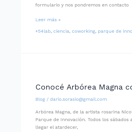
formulario y nos pondremos en contacto
Leer más »
+54lab
,
ciencia
,
coworking
,
parque de inn
Conocé
Arbórea
Conocé Arbórea Magna con
Magna
con
Blog
/
dario.sorasio@gmail.com
una
guía
Arbórea Magna, de la artista rosarina Nico
todos
Parque de Innovación. Todos los sábados a 
los
llegar el atardecer,