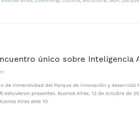
 buenos aires
,
coworking
,
cultura
,
escultura
,
lab+
,
parque
entro único sobre Inteligencia Ar
om
ro de Inmersividad del Parque de Innovación y desarrolló t
t estuvieron presentes. Buenos Aires, 12 de octubre de 2
Buenos Aires este 10