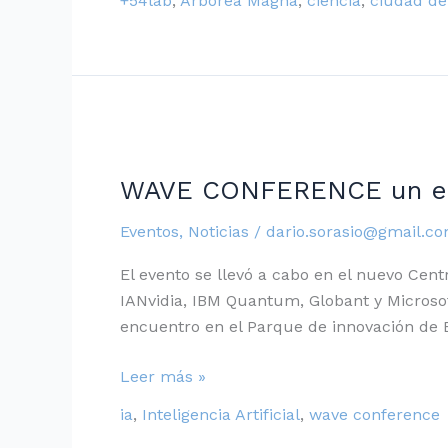
+54lab
,
Arbórea Magna
,
ciencia
,
ciudad de
WAVE
CONFERENCE
WAVE CONFERENCE un encu
un
encuentro
Eventos
,
Noticias
/
dario.sorasio@gmail.c
único
sobre
El evento se llevó a cabo en el nuevo Cent
Inteligencia
IANvidia, IBM Quantum, Globant y Microsof
Artificial
encuentro en el Parque de innovación de 
Leer más »
ia
,
Inteligencia Artificial
,
wave conference