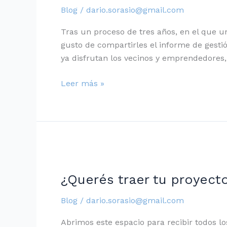
Parque
Blog
/
dario.sorasio@gmail.com
de
Innovación
Tras un proceso de tres años, en el que u
gusto de compartirles el informe de gesti
ya disfrutan los vecinos y emprendedores,
Leer más »
¿Querés
traer
¿Querés traer tu proyect
tu
proyecto
Blog
/
dario.sorasio@gmail.com
al
+54Lab?
Abrimos este espacio para recibir todos lo