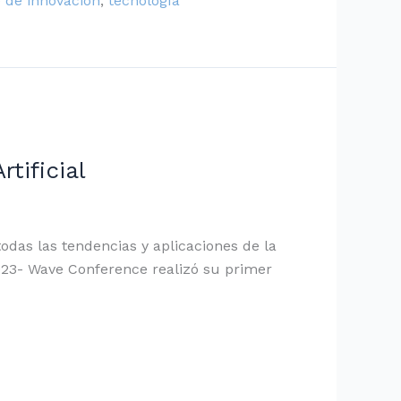
 de innovación
,
tecnología
tificial
odas las tendencias y aplicaciones de la
023- Wave Conference realizó su primer