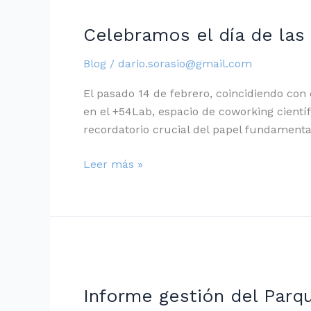
el
Celebramos el día de las
día
de
Blog
/
dario.sorasio@gmail.com
las
Mujeres
El pasado 14 de febrero, coincidiendo con 
y
en el +54Lab, espacio de coworking cientí
Niñas
recordatorio crucial del papel fundamenta
en
Ciencia
Leer más »
en
el
+54Lab
Informe
gestión
Informe gestión del Parq
del