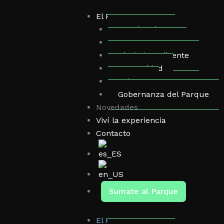
El Parque
Membresias
Domos Eventos
Ciudad Inteligente
Comunidad
Arborea
Gobernanza del Parque
Novedades
Viví la experiencia
Contacto
Sumate al Parque
El Parque