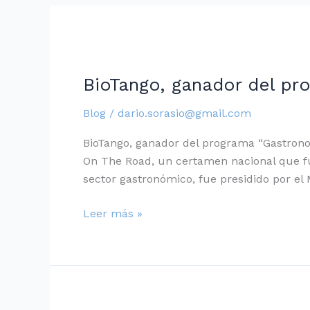
BioTango,
ganador
BioTango, ganador del pr
del
programa
Blog
/
dario.sorasio@gmail.com
“Gastronomía
del
BioTango, ganador del programa “Gastronom
Futuro”
On The Road, un certamen nacional que fus
sector gastronómico, fue presidido por el
Leer más »
Celebramos