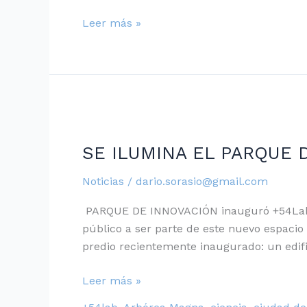
sábados
de
Leer más »
Diciembre
a
las
18hs
SE
ILUMINA
SE ILUMINA EL PARQUE 
EL
PARQUE
Noticias
/
dario.sorasio@gmail.com
DE
INNOVACIÓN
PARQUE DE INNOVACIÓN inauguró +54Lab, u
público a ser parte de este nuevo espacio
predio recientemente inaugurado: un edif
Leer más »