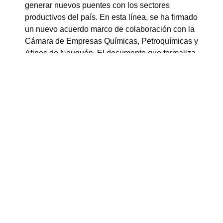
generar nuevos puentes con los sectores
productivos del país. En esta línea, se ha firmado
un nuevo acuerdo marco de colaboración con la
Cámara de Empresas Químicas, Petroquímicas y
Afines de Neuquén. El documento que formaliza
esta unión fue suscrito por el Director Ejecutivo
del Parque de Innovación, Yamil Darío Santoro,
en representación de nuestro ente público no
estatal.El objetivo central de este convenio es
establecer un marco general de colaboración
para promover el desarrollo y el fortalecimiento
del ecosistema emprendedor y de innovación de
ambas partes.
A través de esta articulación, se busca impulsar
iniciativas conjuntas, intercambiar
conocimientos, recursos y buenas prácticas, así
como generar nuevas oportunidades de
negocios para los actores vinculados a ambos