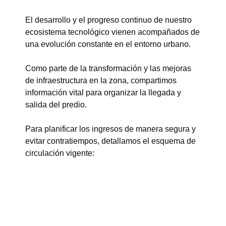
El desarrollo y el progreso continuo de nuestro
ecosistema tecnológico vienen acompañados de
una evolución constante en el entorno urbano.
Como parte de la transformación y las mejoras
de infraestructura en la zona, compartimos
información vital para organizar la llegada y
salida del predio.
Para planificar los ingresos de manera segura y
evitar contratiempos, detallamos el esquema de
circulación vigente:
Nuevo sentido de circulación: A partir de la
reciente apertura de la Av. Campos Salles, en el
tramo comprendido entre la Av. Del Libertador y
la Av. Lugones, el sentido del tránsito pasa a ser
de forma definitiva en dirección hacia la Av.