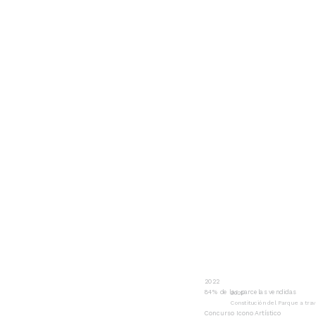
2022
84% de las parcelas vendidas
2020
Constitución del Parque a trav
Concurso Icono Artístico