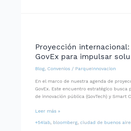
Proyección
internacional:
Proyección internacional
Recibimos
a
GovEx para impulsar solu
referentes
Blog
,
Convenios
/
ParqueInnovacion
de
Bloomberg
En el marco de nuestra agenda de proyecci
Philanthropies
GovEx. Este encuentro estratégico busca p
y
de innovación pública (GovTech) y Smart Ci
GovEx
para
Leer más »
impulsar
soluciones
+54lab
,
bloomberg
,
ciudad de buenos aire
tecnológicas