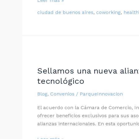
Leer más »
ciudad de buenos aires
,
coworking
,
healt
Sellamos
una
Sellamos una nueva alian
nueva
alianza
tecnológico
estratégica
Blog
,
Convenios
/
ParqueInnovacion
con
CAMBRAS
El acuerdo con la Cámara de Comercio, Indu
para
ofrecer beneficios exclusivos para sus as
potenciar
alianzas internacionales. En esta oportu
el
ecosistema