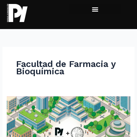
Ir
al
contenido
Facultad de Farmacia y
Bioquímica
El
Parque
de
Innovación
afianza
su