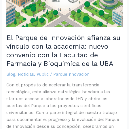
vínculo
con
la
academia:
nuevo
El Parque de Innovación afianza su
convenio
vínculo con la academia: nuevo
con
convenio con la Facultad de
la
Facultad
Farmacia y Bioquímica de la UBA
de
Blog
,
Noticias
,
Public
/
ParqueInnovacion
Farmacia
y
Con el propósito de acelerar la transferencia
Bioquímica
tecnológica, esta alianza estratégica brindará a las
de
startups acceso a laboratoriosde I+D y abrirá las
la
puertas del Parque a los proyectos científicos
UBA
universitarios. Como parte integral de nuestro trabajo
para documentar el progreso y la evolución del Parque
de Innovación desde su concepción, celebramos un