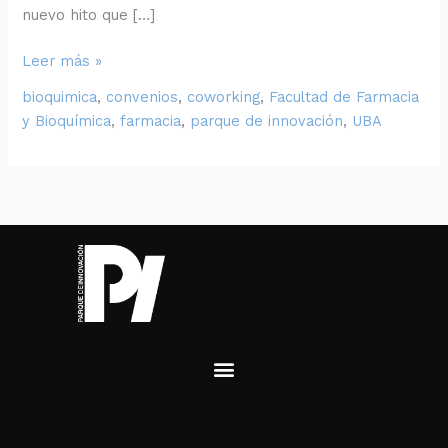
nuevo hito que […]
Leer más »
bioquimica
,
convenios
,
coworking
,
Facultad de Farmacia
y Bioquímica
,
farmacia
,
parque de innovación
,
UBA