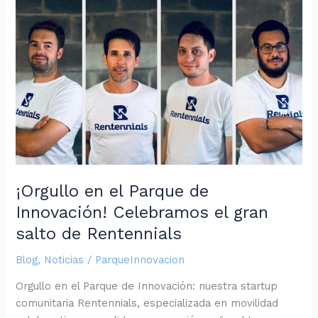
¡Orgullo
en
el
Parque
de
Innovación!
Celebramos
el
gran
salto
de
¡Orgullo en el Parque de
Rentennials
Innovación! Celebramos el gran
salto de Rentennials
Blog
,
Noticias
/
ParqueInnovacion
Orgullo en el Parque de Innovación: nuestra startup
comunitaria Rentennials, especializada en movilidad