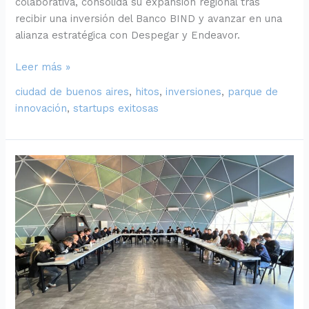
colaborativa, consolida su expansión regional tras
recibir una inversión del Banco BIND y avanzar en una
alianza estratégica con Despegar y Endeavor.
Leer más »
ciudad de buenos aires
,
hitos
,
inversiones
,
parque de
innovación
,
startups exitosas
El
Parque
de
Innovación
se
proyecta
al
mundo:
recibimos