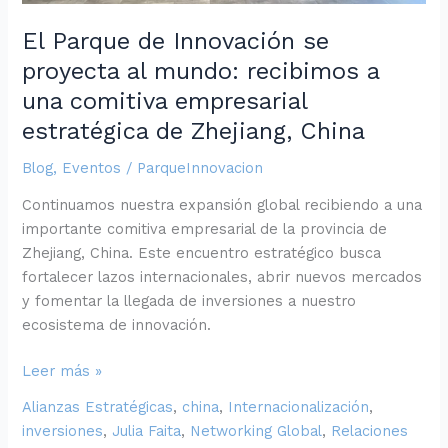
a
una
El Parque de Innovación se
comitiva
proyecta al mundo: recibimos a
empresarial
una comitiva empresarial
estratégica
de
estratégica de Zhejiang, China
Zhejiang,
Blog
,
Eventos
/
ParqueInnovacion
China
Continuamos nuestra expansión global recibiendo a una
importante comitiva empresarial de la provincia de
Zhejiang, China. Este encuentro estratégico busca
fortalecer lazos internacionales, abrir nuevos mercados
y fomentar la llegada de inversiones a nuestro
ecosistema de innovación.
Leer más »
Alianzas Estratégicas
,
china
,
Internacionalización
,
inversiones
,
Julia Faita
,
Networking Global
,
Relaciones