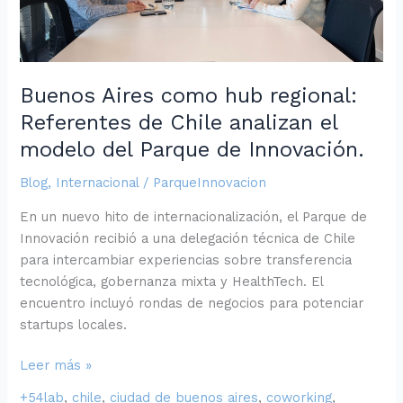
Chile
analizan
el
modelo
Buenos Aires como hub regional:
del
Referentes de Chile analizan el
Parque
modelo del Parque de Innovación.
de
Innovación.
Blog
,
Internacional
/
ParqueInnovacion
En un nuevo hito de internacionalización, el Parque de
Innovación recibió a una delegación técnica de Chile
para intercambiar experiencias sobre transferencia
tecnológica, gobernanza mixta y HealthTech. El
encuentro incluyó rondas de negocios para potenciar
startups locales.
Leer más »
+54lab
,
chile
,
ciudad de buenos aires
,
coworking
,