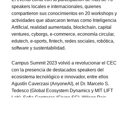
speakers locales e internacionales, quienes
compartieron sus conocimientos en 20 workshops y
actividades que abarcaron temas como Inteligencia
Artificial, realidad aumentada, blockchain, capital
ventures, cyborgs, e-commerce, economía circular,
edutech, e-sports, fintech, redes sociales, robótica,
software y sustentabilidad.
Campus Summit 2023 volvió a revolucionar el CEC
con la presencia de destacados speakers del
ecosistema tecnológico e innovador, entre ellos
Agustín Caverzasi (AnyoneAI), el Dr. Marcelo S.
Tedesco (Global Ecosystem Dynamics y MIT LIFT
Lab), Sofia Contreras (Grupo SC), Wilson Pais
(Microsoft), Sofía Vago (Accenture), María Vanina
Martínez (IIIA-CSIC), Gerardo Simari (UNS y
CONICET), Patricio Pagani (The Black Puma), Nico
Fernández Miranda y Laura Muchnik (Grupo