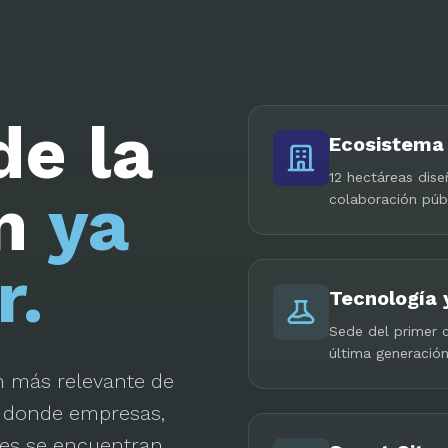
de la
Ecosistema 
12 hectáreas dise
ón
ya
colaboración públ
r.
Tecnología 
Sede del primer c
última generación
 más relevante de
o donde empresas,
ores se encuentran