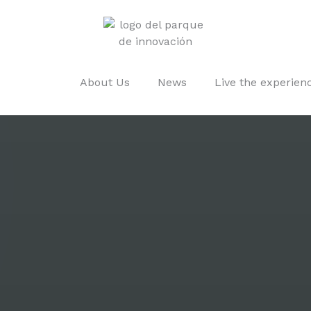
About Us
News
Live the experien