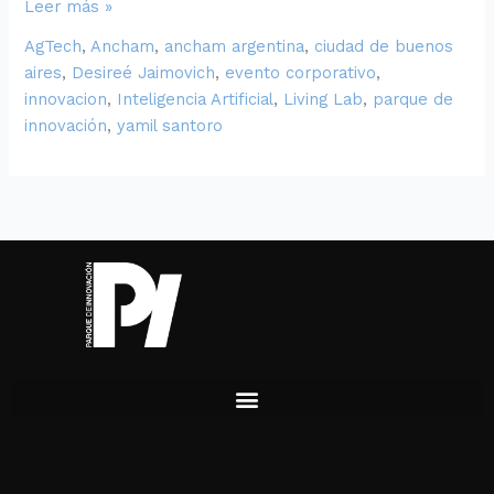
Leer más »
AgTech
,
Ancham
,
ancham argentina
,
ciudad de buenos
aires
,
Desireé Jaimovich
,
evento corporativo
,
innovacion
,
Inteligencia Artificial
,
Living Lab
,
parque de
innovación
,
yamil santoro