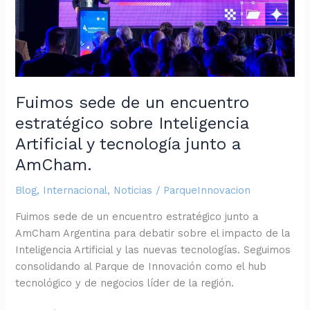
Inteligencia
Artificial
y
tecnología
junto
a
Fuimos sede de un encuentro
AmCham.
estratégico sobre Inteligencia
Artificial y tecnología junto a
AmCham.
Blog
,
Internacional
,
Noticias
/
ParqueInnovacion
Fuimos sede de un encuentro estratégico junto a
AmCham Argentina para debatir sobre el impacto de la
Inteligencia Artificial y las nuevas tecnologías. Seguimos
consolidando al Parque de Innovación como el hub
tecnológico y de negocios líder de la región.