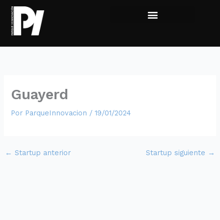
Ir
al
contenido
Viví la experiencia
Sumate al Parque
Guayerd
Por
ParqueInnovacion
/
19/01/2024
←
Startup anterior
Startup siguiente
→