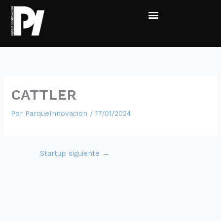
Ir
al
contenido
Viví la experiencia
Sumate al Parque
CATTLER
Por
ParqueInnovacion
/
17/01/2024
Startup siguiente
→