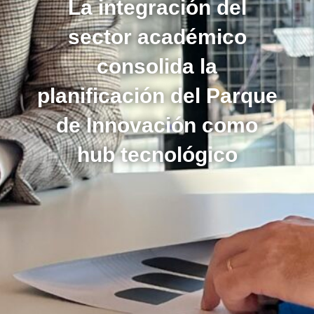
La integración del
sector académico
consolida la
planificación del Parque
de Innovación como
hub tecnológico