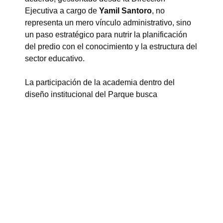
Ejecutiva a cargo de
Yamil Santoro
, no
representa un mero vínculo administrativo, sino
un paso estratégico para nutrir la planificación
del predio con el conocimiento y la estructura del
sector educativo.
La participación de la academia dentro del
diseño institucional del Parque busca
transformar el espacio en un verdadero
laboratorio vivo, donde la teoría y la práctica se
retroalimentan. El convenio contempla
explícitamente que la contraprestación de la
membresía —estipulada en un total de 12
millones de pesos pagaderos en seis cuotas—
pueda ser integrada total o parcialmente en
especie. Esta modalidad permite cambiar o
complementar el aporte económico por activos
de alto valor estratégico como mentorías, dictado