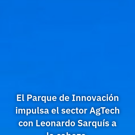
El Parque de Innovación
impulsa el sector AgTech
con Leonardo Sarquís a