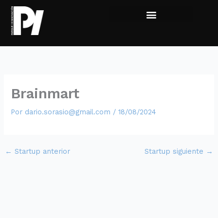
Ir
al
contenido
Viví la experiencia
Sumate al Parque
Brainmart
Por
dario.sorasio@gmail.com
/
18/08/2024
←
Startup anterior
Startup siguiente
→