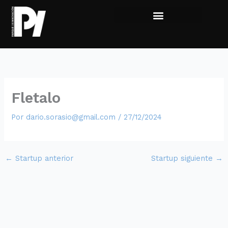
Ir
al
contenido
Viví la experiencia
Sumate al Parque
Fletalo
Por
dario.sorasio@gmail.com
/
27/12/2024
←
Startup anterior
Startup siguiente
→